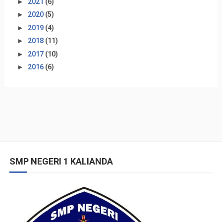
►
2021
(6)
►
2020
(5)
►
2019
(4)
►
2018
(11)
►
2017
(10)
►
2016
(6)
SMP NEGERI 1 KALIANDA