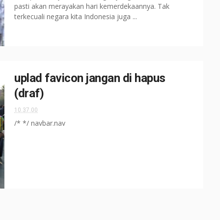
pasti akan merayakan hari kemerdekaannya. Tak
terkecuali negara kita Indonesia juga ...
uplad favicon jangan di hapus
(draf)
10.37.00
/* */ navbar.nav