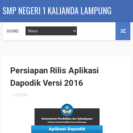
SMP NEGERI 1 KALIANDA LAMPUNG
SELATAN
HOME
Persiapan Rilis Aplikasi
Dapodik Versi 2016
04.08.00